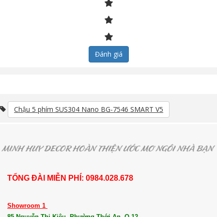
Đánh giá
Chậu 5 phím SUS304 Nano BG-7546 SMART V5
TỔNG ĐÀI MIỄN PHÍ: 0984.028.678
Showroom 1
85 Nguyễn Thị Kiêu, Phường Thới An, Q.12