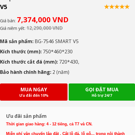
V5
7,374,000 VND
Giá bán:
12,290,000 VND
Giá niêm yết:
Mã sản phẩm:
BG-7546 SMART V5
Kích thước (mm):
750
*460*230
Kích thước cắt đá (mm):
720
*430,
Bảo hành chính hãng:
2 (năm)
MUA NGAY
GỌI ĐẶT MUA
Ưu đãi đến 10%
Hỗ trợ 24/7
Ưu đãi sản phẩm
Thời gian giao hàng: 4 - 12 tiếng, cả T7 và CN.
Miễn phí vận chuyển lắp đặt , Cắt lỗ đá, lỗ gỗ... trong nội thành