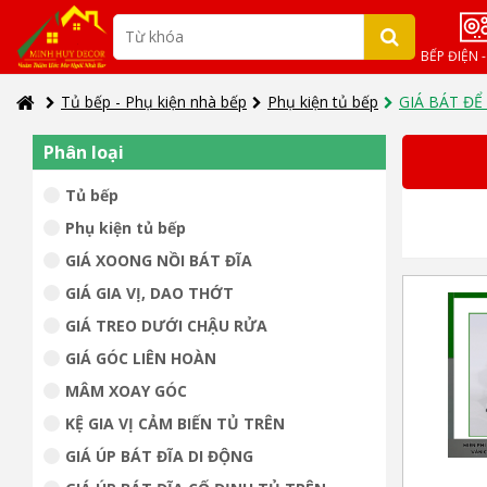
BẾP ĐIỆN 
Tủ bếp - Phụ kiện nhà bếp
Phụ kiện tủ bếp
GIÁ BÁT ĐỂ
Phân loại
Tủ bếp
Phụ kiện tủ bếp
GIÁ XOONG NỒI BÁT ĐĨA
GIÁ GIA VỊ, DAO THỚT
GIÁ TREO DƯỚI CHẬU RỬA
GIÁ GÓC LIÊN HOÀN
MÂM XOAY GÓC
KỆ GIA VỊ CẢM BIẾN TỦ TRÊN
GIÁ ÚP BÁT ĐĨA DI ĐỘNG