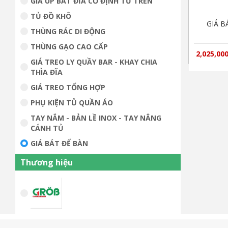
GIÁ ÚP BÁT ĐĨA CỐ ĐỊNH TỦ TRÊN
TỦ ĐỒ KHÔ
GIÁ B
THÙNG RÁC DI ĐỘNG
THÙNG GẠO CAO CẤP
2,025,00
GIÁ TREO LY QUẦY BAR - KHAY CHIA
THÌA ĐĨA
GIÁ TREO TỔNG HỢP
PHỤ KIỆN TỦ QUẦN ÁO
TAY NẮM - BẢN LỀ INOX - TAY NÂNG
CÁNH TỦ
GIÁ BÁT ĐỂ BÀN
Thương hiệu