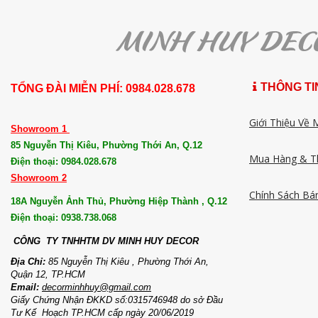
THÔNG TI
TỔNG ĐÀI MIỄN PHÍ: 0984.028.678
Giới Thiệu Về 
Showroom 1
85 Nguyễn Thị Kiêu, Phường Thới An, Q.12
Mua Hàng & T
Điện thoại: 0984.028.678
Showroom 2
Chính Sách Bá
18A Nguyễn Ảnh Thủ, Phường Hiệp Thành , Q.12
Điện thoại: 0938.738.068
CÔNG TY TNHHTM DV MI
NH HUY DECOR
Địa Chỉ:
85 Nguyễn Thị Kiêu , Phường Thới An,
Quận 12, TP.HCM
Email:
decorminhhuy@gmail.com
Giấy Chứng Nhận ĐKKD số:0315746948 do sở Đầu
Tư Kế Hoạch TP.HCM cấp ngày 20/06/2019