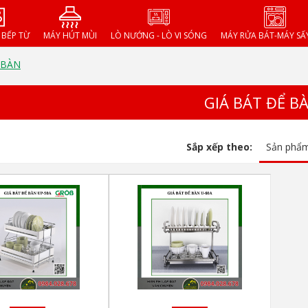
- BẾP TỪ
MÁY HÚT MÙI
LÒ NƯỚNG - LÒ VI SÓNG
MÁY RỬA BÁT-MÁY SẤ
 BÀN
GIÁ BÁT ĐỂ B
Sắp xếp theo:
Sản phẩ