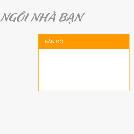
H
BẢN ĐỒ