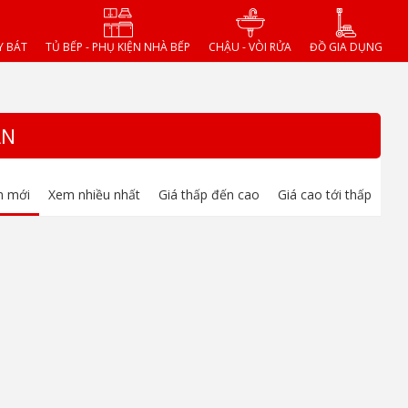
Y BÁT
TỦ BẾP - PHỤ KIỆN NHÀ BẾP
CHẬU - VÒI RỬA
ĐỒ GIA DỤNG
ÀN
m mới
Xem nhiều nhất
Giá thấp đến cao
Giá cao tới thấp