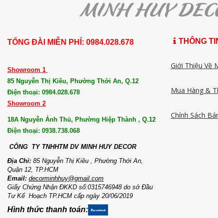
THÔNG TI
TỔNG ĐÀI MIỄN PHÍ: 0984.028.678
Giới Thiệu Về 
Showroom 1
85 Nguyễn Thị Kiêu, Phường Thới An, Q.12
Mua Hàng & T
Điện thoại: 0984.028.678
Showroom 2
Chính Sách Bá
18A Nguyễn Ảnh Thủ, Phường Hiệp Thành , Q.12
Điện thoại: 0938.738.068
CÔNG TY TNHHTM DV MI
NH HUY DECOR
Địa Chỉ:
85 Nguyễn Thị Kiêu , Phường Thới An,
Quận 12, TP.HCM
Email:
decorminhhuy@gmail.com
Giấy Chứng Nhận ĐKKD số:0315746948 do sở Đầu
Tư Kế Hoạch TP.HCM cấp ngày 20/06/2019
Hình thức thanh toán: