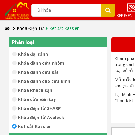
BẾP ĐIỆN 
Khóa Điện Từ
Két sắt Kassler
Phân loại
Khóa đại sảnh
Khám ph
Khóa dành cửa nhôm
trong dan
loại bỏ rủ
Khóa dành cửa sắt
Mỗi mẫu
Khóa dành cho cửa kính
cho gia đ
Khóa khách sạn
Tại Minh H
Khóa cửa vân tay
Chọn
két 
Khóa điện tử SHARP
Khóa điện tử Avolock
Két sắt Kassler