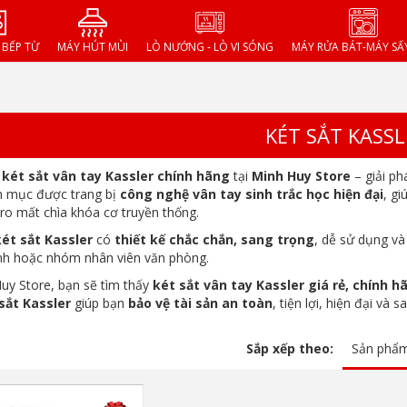
- BẾP TỪ
MÁY HÚT MÙI
LÒ NƯỚNG - LÒ VI SÓNG
MÁY RỬA BÁT-MÁY SẤ
KÉT SẮT KASSL
á
két sắt vân tay Kassler chính hãng
tại
Minh Huy Store
– giải ph
h mục được trang bị
công nghệ vân tay sinh trắc học hiện đại
, gi
i ro mất chìa khóa cơ truyền thống.
két sắt Kassler
có
thiết kế chắc chắn, sang trọng
, dễ sử dụng và
ình hoặc nhóm nhân viên văn phòng.
uy Store, bạn sẽ tìm thấy
két sắt vân tay Kassler giá rẻ, chính h
sắt Kassler
giúp bạn
bảo vệ tài sản an toàn
, tiện lợi, hiện đại và s
Sắp xếp theo:
Sản phẩ