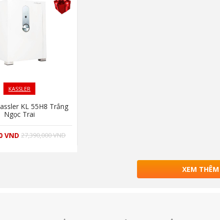
KASSLER
Kassler KL 55H8 Trắng
Ngọc Trai
00 VND
27,390,000 VND
XEM THÊM