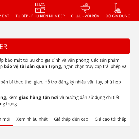
Y BÁT
TỦ BẾP - PHỤ KIỆN NHÀ BẾP
CHẬU - VÒI RỬA
ĐỒ GIA DỤNG
ER
áp bảo mật tối ưu cho gia đình và văn phòng. Các sản phẩm
úp
bảo vệ tài sản quan trọng
, ngăn chặn truy cập trái phép và
 bền bỉ theo thời gian. Hỗ trợ đăng ký nhiều vân tay, phù hợp
ãng
, kèm
giao hàng tận nơi
và hướng dẫn sử dụng chi tiết.
ang trọng.
m mới
Xem nhiều nhất
Giá thấp đến cao
Giá cao tới thấp