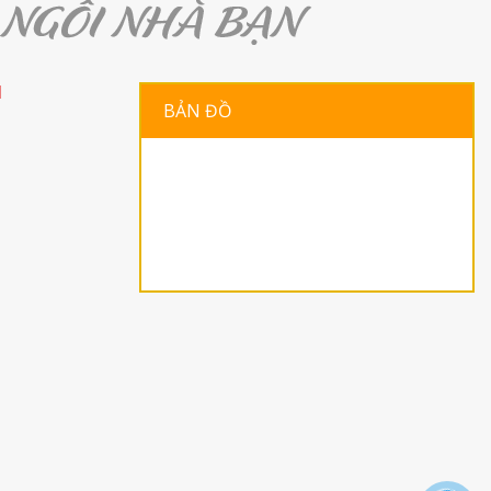
H
BẢN ĐỒ