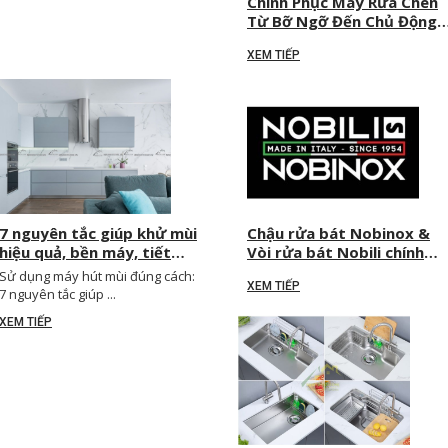
Chinh Phục Máy Rửa Chén
Từ Bỡ Ngỡ Đến Chủ Động
Tiết Kiệm Điện Nước
XEM TIẾP
7 nguyên tắc giúp khử mùi
Chậu rửa bát Nobinox &
hiệu quả, bền máy, tiết
Vòi rửa bát Nobili chính
kiệm điện
hãng | Minh Huy Decor
Sử dụng máy hút mùi đúng cách:
XEM TIẾP
7 nguyên tắc giúp ...
XEM TIẾP