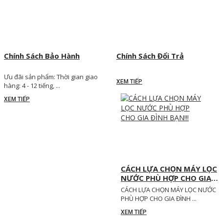
Chính Sách Bảo Hành
Chính Sách Đổi Trả
Ưu đãi sản phẩm: Thời gian giao
XEM TIẾP
hàng: 4 - 12 tiếng, ...
XEM TIẾP
CÁCH LỰA CHỌN MÁY LỌC
NƯỚC PHÙ HỢP CHO GIA
ĐÌNH BẠN!!!
CÁCH LỰA CHỌN MÁY LỌC NƯỚC
PHÙ HỢP CHO GIA ĐÌNH ...
XEM TIẾP