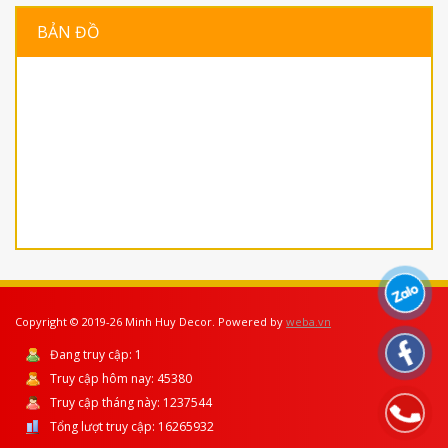
BẢN ĐỒ
Copyright © 2019-26 Minh Huy Decor. Powered by
weba.vn
Đang truy cập:
1
Truy cập hôm nay:
45380
Truy cập tháng này:
1237544
Tổng lượt truy cập:
16265932