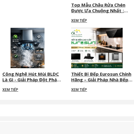
Top Mẫu Chậu Rửa Chén
Được Ưa Chuộng Nhất :
Sang Trọng Và Bền Bỉ
XEM TIẾP
Công Nghệ Hút Mùi BLDC
Thiết Bị Bếp Eurosun Chính
Là Gì - Giải Pháp Đột Phá
Hãng – Giải Pháp Nhà Bếp
Cho Không Gian Bếp Hiện
Cao Cấp Cho Gia Đình Hiện
XEM TIẾP
XEM TIẾP
Đại
Đại | Minh Huy Decor