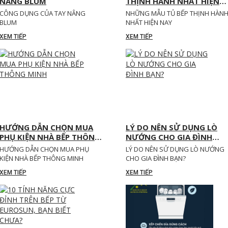
NÂNG BLUM
THỊNH HÀNH NHẤT HIỆN
NAY
CÔNG DỤNG CỦA TAY NÂNG
NHỮNG MẪU TỦ BẾP THỊNH HÀN
BLUM
NHẤT HIỆN NAY
XEM TIẾP
XEM TIẾP
HƯỚNG DẪN CHỌN MUA
LÝ DO NÊN SỬ DỤNG LÒ
PHỤ KIỆN NHÀ BẾP THÔNG
NƯỚNG CHO GIA ĐÌNH
MINH
BẠN?
HƯỚNG DẪN CHỌN MUA PHỤ
LÝ DO NÊN SỬ DỤNG LÒ NƯỚNG
KIỆN NHÀ BẾP THÔNG MINH
CHO GIA ĐÌNH BẠN?
XEM TIẾP
XEM TIẾP