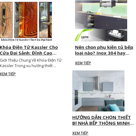
Khóa Điện Tử Kassler Cho
Nên chọn phụ kiện tủ bếp
Cửa Đại Sảnh: Đỉnh Cao
loại nào? Inox 304 hay
Của Sự Sang Trọng & An
nhôm? Hãng nào tốt nhất
Giới Thiệu Chung Về Khóa Điện Tử
XEM TIẾP
Toàn Tuyệt Đối
năm 2025?
Kassler Trong xu hướng thiết ...
XEM TIẾP
HƯỚNG DẪN CHỌN THIẾT
BỊ NHÀ BẾP THÔNG MINH
PHÙ HỢP CHO TỪNG LOẠI
XEM TIẾP
CĂN HỘ