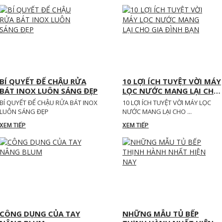
BÍ QUYẾT ĐỂ CHẬU RỬA
10 LỢI ÍCH TUYỆT VỜI MÁY
BÁT INOX LUÔN SÁNG ĐẸP
LỌC NƯỚC MANG LẠI CHO
GIA ĐÌNH BẠN
BÍ QUYẾT ĐỂ CHẬU RỬA BÁT INOX
10 LỢI ÍCH TUYỆT VỜI MÁY LỌC
LUÔN SÁNG ĐẸP
NƯỚC MANG LẠI CHO ...
XEM TIẾP
XEM TIẾP
CÔNG DỤNG CỦA TAY
NHỮNG MẪU TỦ BẾP