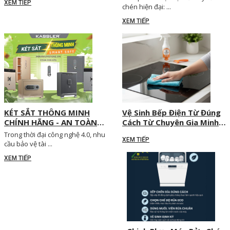
XEM TIẾP
Gia Đình và Doanh Nghiệp
chén hiện đại: ...
XEM TIẾP
KÉT SẮT THÔNG MINH
Vệ Sinh Bếp Điện Từ Đúng
CHÍNH HÃNG - AN TOÀN
Cách Từ Chuyên Gia Minh
TỐI ĐA, BẢO VỆ TÀI SẢN
Huy Decor
Trong thời đại công nghệ 4.0, nhu
XEM TIẾP
CHUẨN CÔNG NGHỆ 4.0
cầu bảo vệ tài ...
XEM TIẾP