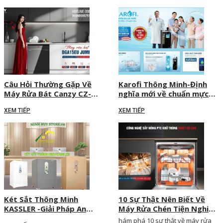
Câu Hỏi Thường Gặp Về
Karofi Thông Minh-Định
Máy Rửa Bát Canzy CZ-
nghĩa mới về chuẩn mực
DGA15EU JUMBO
lọc nước tại Việt Nam
XEM TIẾP
XEM TIẾP
Két Sắt Thông Minh
10 Sự Thật Nên Biết Về
KASSLER -Giải Pháp An
Máy Rửa Chén Tiện Nghi
Toàn Đẳng Cấp Cho Mọi
Cho Mọi Gia Đình
hám phá 10 sự thật về máy rửa