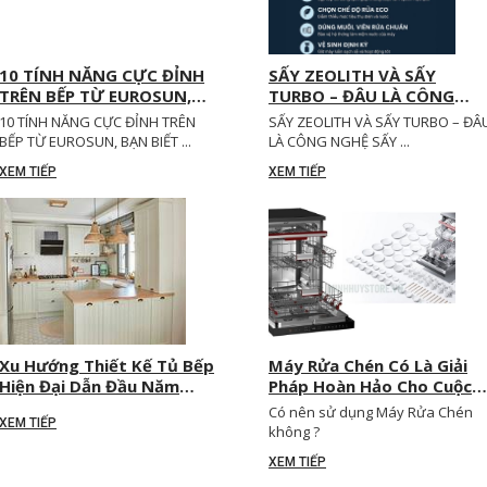
10 TÍNH NĂNG CỰC ĐỈNH
SẤY ZEOLITH VÀ SẤY
TRÊN BẾP TỪ EUROSUN,
TURBO – ĐÂU LÀ CÔNG
BẠN BIẾT CHƯA?
NGHỆ SẤY KHÔ TỐT NHẤT
10 TÍNH NĂNG CỰC ĐỈNH TRÊN
SẤY ZEOLITH VÀ SẤY TURBO – ĐÂ
BẾP TỪ EUROSUN, BẠN BIẾT ...
LÀ CÔNG NGHỆ SẤY ...
XEM TIẾP
XEM TIẾP
Xu Hướng Thiết Kế Tủ Bếp
Máy Rửa Chén Có Là Giải
Hiện Đại Dẫn Đầu Năm
Pháp Hoàn Hảo Cho Cuộc
2025
Sống Hiện Đại
Có nên sử dụng Máy Rửa Chén
XEM TIẾP
không ?
XEM TIẾP