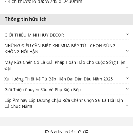
- Kích thước lỗ đá: W745 x D430mm
Thông tin hữu ích
GIỚI THIỆU MINH HUY DECOR
NHỮNG ĐIỀU CẦN BIẾT KHI MUA BẾP TỪ - CHỌN ĐÚNG
KHÔNG HỐI HẬN
Máy Rửa Chén Có Là Giải Pháp Hoàn Hảo Cho Cuộc Sống Hiện
Đại
Xu Hướng Thiết Kế Tủ Bếp Hiện Đại Dẫn Đầu Năm 2025
Giới Thiệu Chuyên Sâu Về Phụ Kiện Bếp
Lắp Âm hay Lắp Dương Chậu Rửa Chén? Chọn Sai Là Hối Hận
Cả Chục Năm!
Đánh giá: 0/5