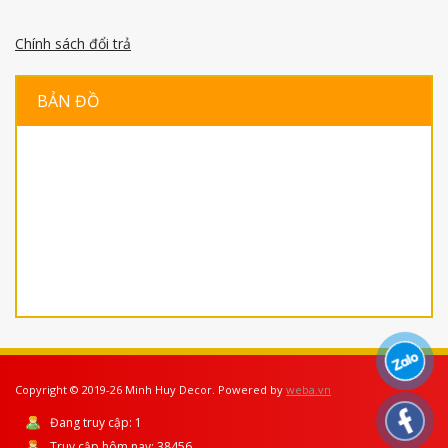
Chính sách đổi trả
BẢN ĐỒ
Copyright © 2019-26 Minh Huy Decor. Powered by
weba.vn
Đang truy cập:
1
Truy cập hôm nay:
38456