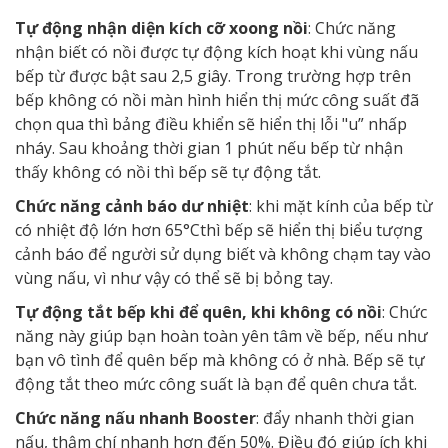
Tự động nhận diện kích cỡ xoong nồi
: Chức năng
nhận biết có nồi được tự động kích hoạt khi vùng nấu
bếp từ được bật sau 2,5 giây. Trong trường hợp trên
bếp không có nồi màn hình hiển thị mức công suất đã
chọn qua thì bảng điều khiển sẽ hiển thị lỗi "u” nhấp
nháy. Sau khoảng thời gian 1 phút nếu bếp từ nhận
thấy không có nồi thì bếp sẽ tự động tắt.
Chức năng cảnh báo dư nhiệt
: khi mặt kính của bếp từ
có nhiệt độ lớn hơn 65°Cthì bếp sẽ hiển thị biểu tượng
cảnh báo để người sử dụng biết và không chạm tay vào
vùng nấu, vì như vậy có thể sẽ bị bỏng tay.
Tự động tắt bếp khi để quên, khi không có nồi
: Chức
năng này giúp bạn hoàn toàn yên tâm về bếp, nếu như
bạn vô tình để quên bếp mà không có ở nhà. Bếp sẽ tự
động tắt theo mức công suất là bạn để quên chưa tắt.
Chức năng nấu nhanh Booster
: đẩy nhanh thời gian
nấu, thậm chí nhanh hơn đến 50%. Điều đó giúp ích khi