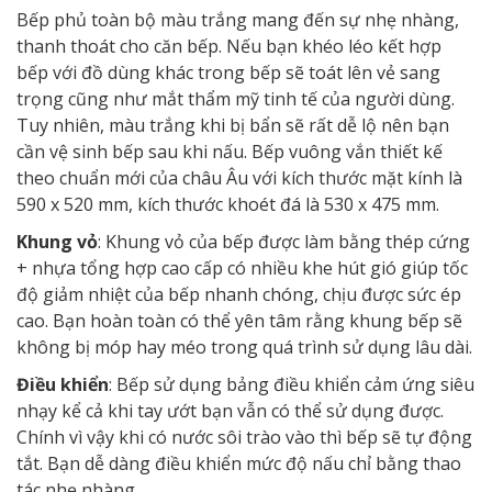
Bếp phủ toàn bộ màu trắng mang đến sự nhẹ nhàng,
thanh thoát cho căn bếp. Nếu bạn khéo léo kết hợp
bếp với đồ dùng khác trong bếp sẽ toát lên vẻ sang
trọng cũng như mắt thẩm mỹ tinh tế của người dùng.
Tuy nhiên, màu trắng khi bị bẩn sẽ rất dễ lộ nên bạn
cần vệ sinh bếp sau khi nấu. Bếp vuông vắn thiết kế
theo chuẩn mới của châu Âu với kích thước mặt kính là
590 x 520 mm, kích thước khoét đá là 530 x 475 mm.
Khung vỏ
: Khung vỏ của bếp được làm bằng thép cứng
+ nhựa tổng hợp cao cấp có nhiều khe hút gió giúp tốc
độ giảm nhiệt của bếp nhanh chóng, chịu được sức ép
cao. Bạn hoàn toàn có thể yên tâm rằng khung bếp sẽ
không bị móp hay méo trong quá trình sử dụng lâu dài.
Điều khiển
: Bếp sử dụng bảng điều khiển cảm ứng siêu
nhạy kể cả khi tay ướt bạn vẫn có thể sử dụng được.
Chính vì vậy khi có nước sôi trào vào thì bếp sẽ tự động
tắt. Bạn dễ dàng điều khiển mức độ nấu chỉ bằng thao
tác nhẹ nhàng.