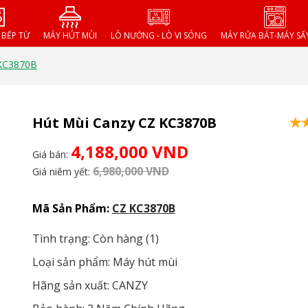
- BẾP TỪ
MÁY HÚT MÙI
LÒ NƯỚNG - LÒ VI SÓNG
MÁY RỬA BÁT-MÁY SẤ
 KC3870B
Hút Mùi Canzy CZ KC3870B
4,188,000 VND
Giá bán:
6,980,000 VND
Giá niêm yết:
Mã Sản Phẩm:
CZ KC3870B
Tình trạng: Còn hàng (1)
Loại sản phẩm: Máy hút mùi
Hãng sản xuất: CANZY