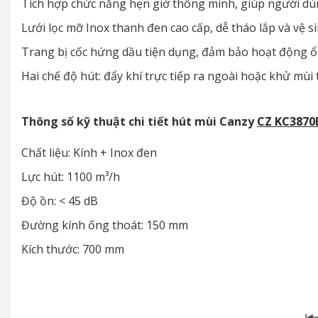
Tích hợp chức năng hẹn giờ thông minh, giúp người dù
Lưới lọc mỡ Inox thanh đen cao cấp, dễ tháo lắp và vệ si
Trang bị cốc hứng dầu tiện dụng, đảm bảo hoạt động ổn 
Hai chế độ hút: đẩy khí trực tiếp ra ngoài hoặc khử mù
Thông số kỹ thuật chi tiết
hút mùi Canzy
CZ KC3870
Chất liệu: Kính + Inox đen
Lực hút: 1100 m³/h
Độ ồn: < 45 dB
Đường kính ống thoát: 150 mm
Kích thước: 700 mm