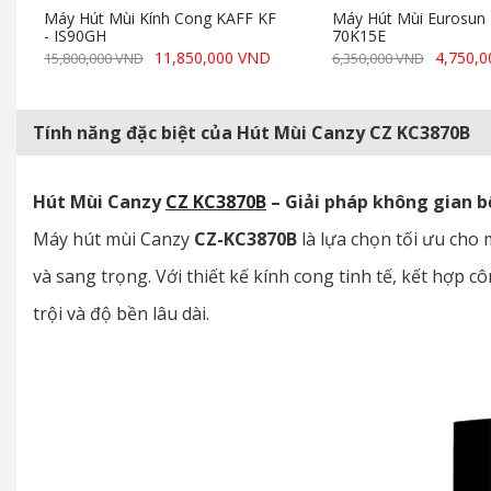
Máy Hút Mùi Kính Cong KAFF KF
Máy Hút Mùi Eurosun
- IS90GH
70K15E
11,850,000 VND
4,750,
15,800,000 VND
6,350,000 VND
Tính năng đặc biệt của Hút Mùi Canzy CZ KC3870B
Hút Mùi Canzy
CZ KC3870B
– Giải pháp không gian bế
Máy hút mùi Canzy
CZ-KC3870B
là lựa chọn tối ưu cho
và sang trọng. Với thiết kế kính cong tinh tế, kết hợp
trội và độ bền lâu dài.