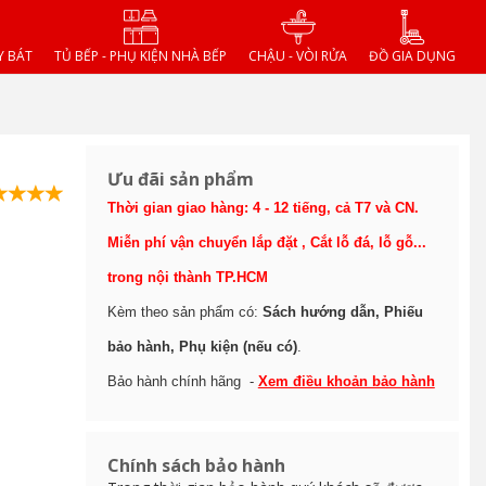
Y BÁT
TỦ BẾP - PHỤ KIỆN NHÀ BẾP
CHẬU - VÒI RỬA
ĐỒ GIA DỤNG
Ưu đãi sản phẩm
Thời gian giao hàng: 4 - 12 tiếng, cả T7 và CN.
Miễn phí vận chuyển lắp đặt , Cắt lỗ đá, lỗ gỗ...
trong nội thành TP.HCM
Kèm theo sản phẩm có:
Sách hướng dẫn, Phiếu
bảo hành, Phụ kiện (nếu có)
.
Bảo hành chính hãng -
Xem điều khoản bảo hành
Chính sách bảo hành