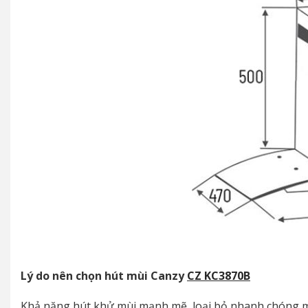
Lý do nên chọn
hút mùi Canzy
CZ KC3870B
Khả năng hút khử mùi mạnh mẽ, loại bỏ nhanh chóng m