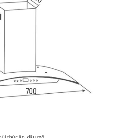
ùi thức ăn, dầu mỡ.