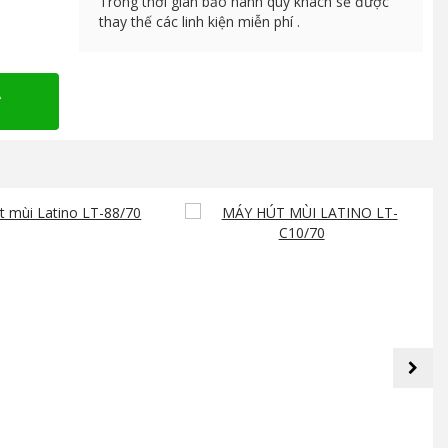
Trong thời gian bảo hành quý khách sẽ được
thay thế các linh kiện miễn phí .
A
next