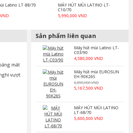
ùi Latino LT-88/70
MÁY HÚT MÙI LATINO LT-
C10/70
0 VND
5,990,000 VND
Sản phẩm liên quan
Máy hút mùi Latino LT-
C03/90
4,580,000 VND
hoáng mát
Máy hút mùi EUROSUN
 nghi vượt
EH-90K26S
6,890,000 VND
5,167,500 VND
MÁY HÚT MÙI LATINO
LT-68/70
5,600,000 VND