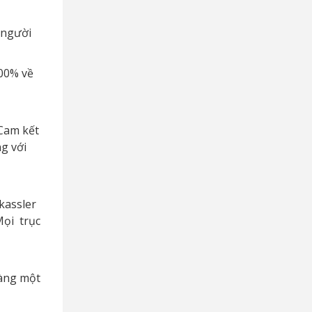
 người
100% về
 Cam kết
g với
kassler
Mọi trục
hàng một