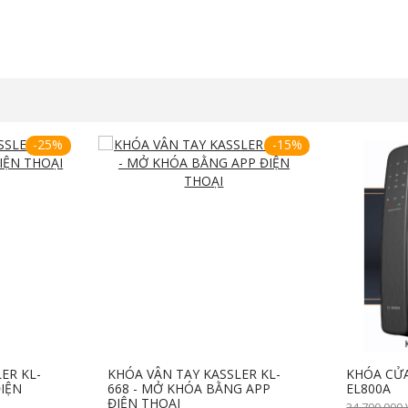
-25%
-15%
ER KL-
KHÓA VÂN TAY KASSLER KL-
KHÓA CỬ
IỆN
668 - MỞ KHÓA BẰNG APP
EL800A
ĐIỆN THOẠI
34,790,000