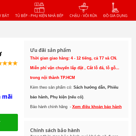
Y BÁT
TỦ BẾP - PHỤ KIỆN NHÀ BẾP
CHẬU - VÒI RỬA
ĐỒ GIA DỤNG
Ưu đãi sản phẩm
Ở
Thời gian giao hàng: 4 - 12 tiếng, cả T7 và CN.
Miễn phí vận chuyển lắp đặt , Cắt lỗ đá, lỗ gỗ...
trong nội thành TP.HCM
Kèm theo sản phẩm có:
Sách hướng dẫn, Phiếu
n mãi
bảo hành, Phụ kiện (nếu có)
.
Bảo hành chính hãng -
Xem điều khoản bảo hành
A
Chính sách bảo hành