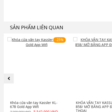
SẢN PHẨM LIÊN QUAN
-25%
prev
Khóa cửa vân tay Kassler KL-
KHÓA VÂN TAY KASSL
678 Gold App Wifi
858/ MỞ BẰNG APP Đ
THOẠI
5,542,000 VND
7,390,000 VND