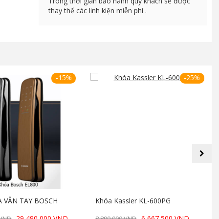
Trong thời gian bảo hành quý khách sẽ được
thay thế các linh kiện miễn phí .
-15%
-25%
next
A VÂN TAY BOSCH
Khóa Kassler KL-600PG
29,490,000 VND
6,667,500 VND
 VND
8,890,000 VND