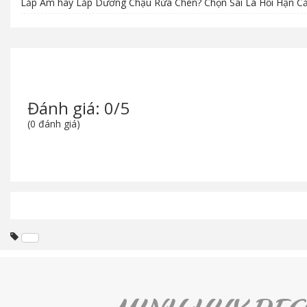
Lắp Âm hay Lắp Dương Chậu Rửa Chén? Chọn Sai Là Hối Hận C
Đánh giá: 0/5
(0 đánh giá)