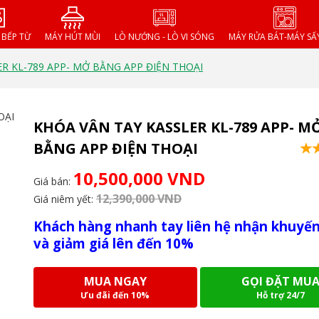
- BẾP TỪ
MÁY HÚT MÙI
LÒ NƯỚNG - LÒ VI SÓNG
MÁY RỬA BÁT-MÁY SẤ
R KL-789 APP- MỞ BẰNG APP ĐIỆN THOẠI
KHÓA VÂN TAY KASSLER KL-789 APP- M
BẰNG APP ĐIỆN THOẠI
10,500,000 VND
Giá bán:
12,390,000 VND
Giá niêm yết:
Khách hàng nhanh tay liên hệ nhận khuyế
và giảm giá lên đến 10%
MUA NGAY
GỌI ĐẶT MU
Ưu đãi đến 10%
Hỗ trợ 24/7