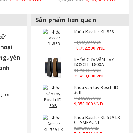
Sản phẩm liên quan
Khóa Kassler KL-858
tử
14,390,000 VND
thoại
10,792,500 VND
 nguyên
KHÓA CỬA VÂN TAY
BOSCH EL800A
tính
34,790,000 VND
29,490,000 VND
Khóa vân tay Bosch ID-
30B
g tôi
11,590,000 VND
9,850,000 VND
Khóa Kassler KL-599 LX
CHAMPAGNE
9,890,000 VND