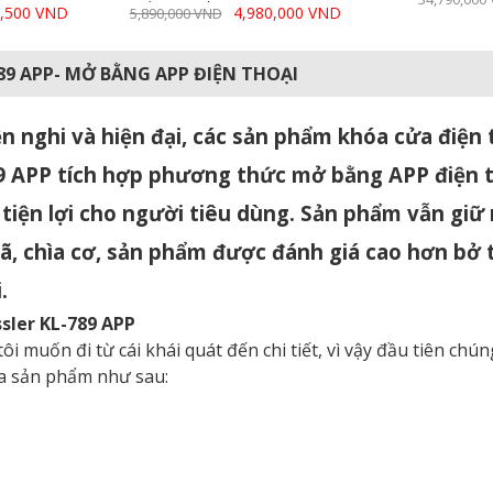
2,500 VND
4,980,000 VND
5,890,000 VND
789 APP- MỞ BẰNG APP ĐIỆN THOẠI
ện nghi và hiện đại, các sản phẩm khóa cửa điện 
9 APP tích hợp phương thức mở bằng APP điện 
 tiện lợi cho người tiêu dùng. Sản phẩm vẫn giữ
ã, chìa cơ, sản phẩm được đánh giá cao hơn bở 
.
sler KL-789 APP
 muốn đi từ cái khái quát đến chi tiết, vì vậy đầu tiên chún
ủa sản phẩm như sau: