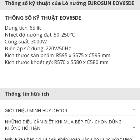
Thông số kỹ thuật của Lò nướng EUROSUN EOV65DE
THÔNG SỐ KỸ THUẬT
EOV65DE
Dung tích: 65 lít
Nhiệt độ nướng đạt: 50-250°C
Công suất: 3000W
Điện áp sử dụng: 220V/50Hz
Kích thước sản phẩm: R595 x S575 x C595 mm
Kích thước khoét gỗ: R570 x S580 x C580 mm
Thông tin hữu ích
GIỚI THIỆU MINH HUY DECOR
NHỮNG ĐIỀU CẦN BIẾT KHI MUA BẾP TỪ - CHỌN ĐÚNG
KHÔNG HỐI HẬN
Máy Rửa Chén Có Là Giải Pháp Hoàn Hảo Cho Cuộc Sống Hiện