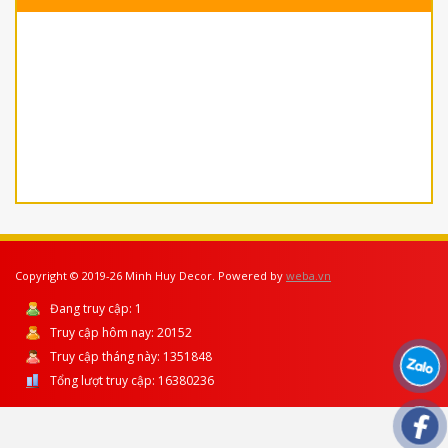
Copyright © 2019-26 Minh Huy Decor. Powered by
weba.vn
Đang truy cập:
1
Truy cập hôm nay:
20152
Truy cập tháng này:
1351848
Tổng lượt truy cập:
16380236