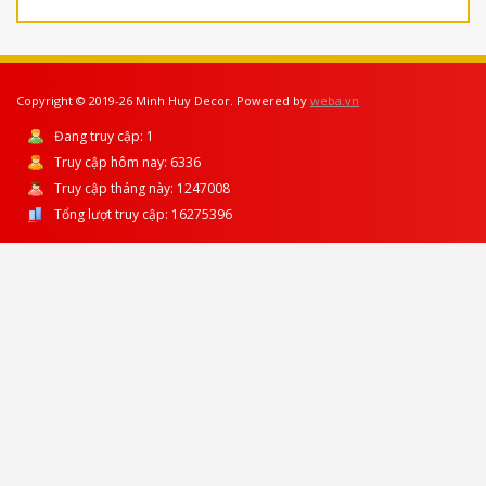
Copyright © 2019-26 Minh Huy Decor. Powered by
weba.vn
Đang truy cập:
1
Truy cập hôm nay:
6336
Truy cập tháng này:
1247008
Tổng lượt truy cập:
16275396