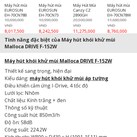
Máy hút mùi
Máy hút mùi
Máy Hút Mùi
Máy hút mùi
EUROSUN
EUROSUN
Canzy CZ
EUROSUN
EH-70CN78B
EH-70CN73
2890GH
EH-70CN78W
10,690,000
10,990,000
20,500,000
11,680,000
VND
VND
VND
VND
8,017,500
8,242,500
11,275,000
8,760,000
VND
VND
VND
VND
Tính năng đặc biệt của Máy hút khói khử mùi
Malloca DRIVE F-152W
Máy hút khói khử mùi Malloca DRIVE F-152W
Thiết kế sang trọng, hiện đại
Kiểu dáng:
máy hút khói khử mùi áp tường
Điều khiển cảm ứng I-Drive, 4 tốc độ
Lưới lọc: Nhôm
Chất liệu: Kính trắng + đen
Thông số kỹ thuật:
Công suất hút: 850m3/h
Độ ồn: 58dB
Công suất: 224.2W