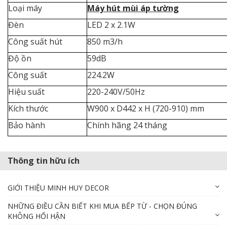
Loại máy
Máy hút mùi áp tường
Đèn
LED 2 x 2.1W
Công suất hút
850 m3/h
Độ ồn
59dB
Công suất
224.2W
Hiệu suất
220-240V/50Hz
Kích thước
W900 x D442 x H (720-910) mm
Bảo hành
Chính hãng 24 tháng
Thông tin hữu ích
GIỚI THIỆU MINH HUY DECOR
NHỮNG ĐIỀU CẦN BIẾT KHI MUA BẾP TỪ - CHỌN ĐÚNG
KHÔNG HỐI HẬN