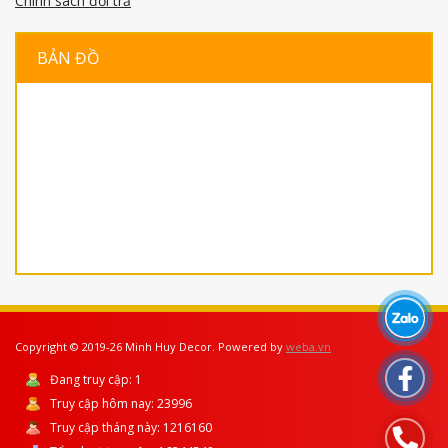
Chính sách đổi trả
BẢN ĐỒ
Copyright © 2019-26 Minh Huy Decor. Powered by
weba.vn
Đang truy cập:
1
Truy cập hôm nay:
23996
Truy cập tháng này:
1216160