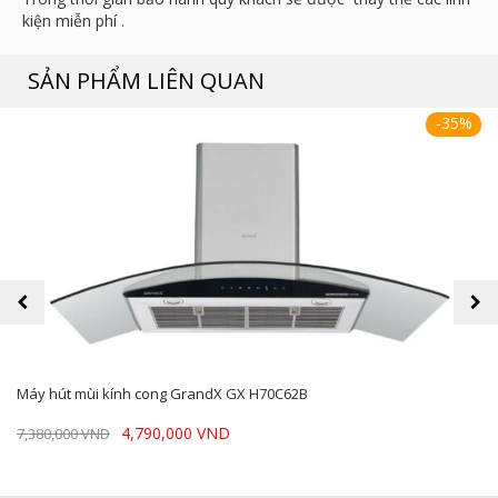
kiện miễn phí .
SẢN PHẨM LIÊN QUAN
-35%
prev
next
Máy hút mùi kính cong GrandX GX H70C62B
4,790,000 VND
7,380,000 VND