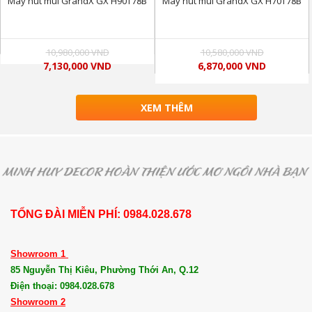
Máy hút mùi GrandX GX H90T78B
Máy hút mùi GrandX GX H70T78B
10,980,000 VND
10,580,000 VND
7,130,000 VND
6,870,000 VND
XEM THÊM
TỔNG ĐÀI MIỄN PHÍ: 0984.028.678
Showroom 1
85 Nguyễn Thị Kiêu, Phường Thới An, Q.12
Điện thoại: 0984.028.678
Showroom 2