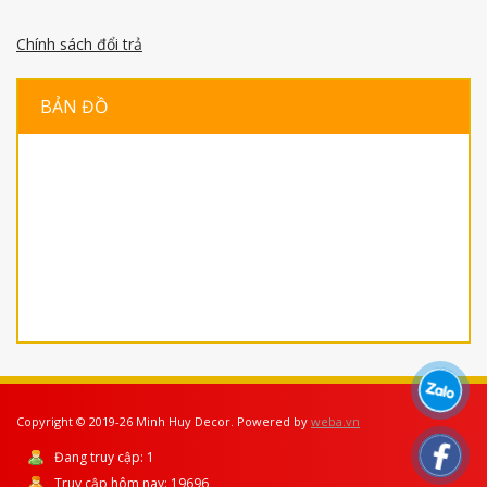
Chính sách đổi trả
BẢN ĐỒ
Copyright © 2019-26 Minh Huy Decor. Powered by
weba.vn
Đang truy cập:
1
Truy cập hôm nay:
19696