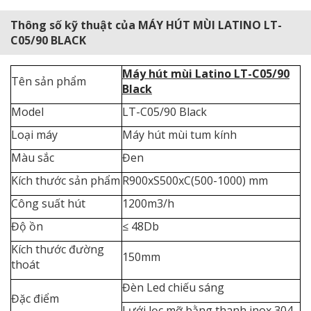
Thông số kỹ thuật của MÁY HÚT MÙI LATINO LT-
C05/90 BLACK
Máy hút mùi Latino LT-C05/90
Tên sản phẩm
Black
Model
LT-C05/90 Black
Loại máy
Máy hút mùi tum kính
Màu sắc
Đen
Kích thước sản phẩm
R900xS500xC(500-1000) mm
Công suất hút
1200m3/h
Độ ồn
≤ 48Db
Kích thước đường
150mm
thoát
Đèn Led chiếu sáng
Đặc điểm
Lưới lọc mỡ bằng thanh inox 304