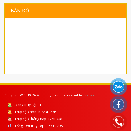
BẢN ĐỒ
Copyright © 2019-26 Minh Huy Decor. Powered by
weba.vn
Đang truy cập:
1
Truy cập hôm nay:
41236
Truy cập tháng này:
1281908
Tổng lượt truy cập:
16310296