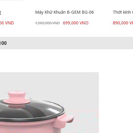
g
Máy Khử Khuẩn B-GEM BG-06
Thớt kính 
500 VND
699,000 VND
890,000 
1,069,000 VND
100