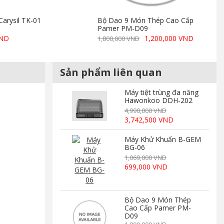
Carysil TK-01
Bộ Dao 9 Món Thép Cao Cấp
Pamer PM-D09
VND
1,200,000 VND
1,800,000 VND
Sản phẩm liên quan
Máy tiệt trùng đa năng
Hawonkoo DDH-202
4,990,000 VND
3,742,500 VND
Máy Khử Khuẩn B-GEM
BG-06
1,069,000 VND
699,000 VND
Bộ Dao 9 Món Thép
Cao Cấp Pamer PM-
D09