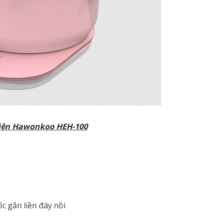
điện Hawonkoo HEH-100
c gắn liền đáy nồi