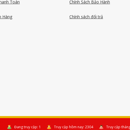
hanh Toán
Chính Sách Bảo Hành
n Hàng
Chính sách đổi trả
Đang truy cập:
1
Truy cập hôm nay:
2304
Truy cập thán