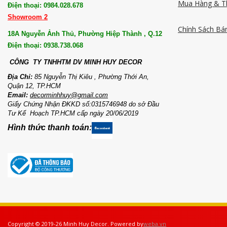
Mua Hàng & T
Điện thoại: 0984.028.678
Showroom 2
Chính Sách Bá
18A Nguyễn Ảnh Thủ, Phường Hiệp Thành , Q.12
Điện thoại: 0938.738.068
CÔNG TY TNHHTM DV MI
NH HUY DECOR
Địa Chỉ:
85 Nguyễn Thị Kiêu , Phường Thới An,
Quận 12, TP.HCM
Email:
decorminhhuy@gmail.com
Giấy Chứng Nhận ĐKKD số:0315746948 do sở Đầu
Tư Kế Hoạch TP.HCM cấp ngày 20/06/2019
Hình thức thanh toán:
Copyright © 2019-26 Minh Huy Decor. Powered by
weba.vn