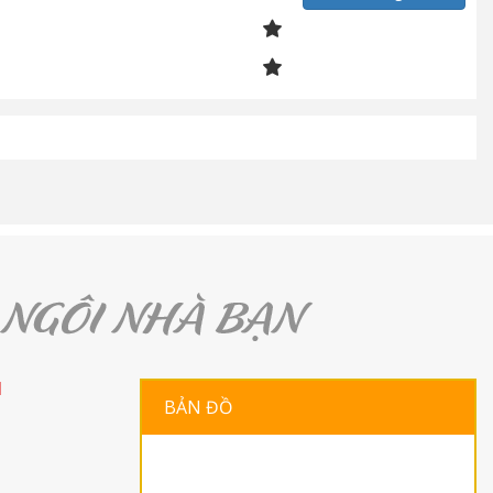
H
BẢN ĐỒ