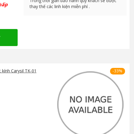
Trong thời gian bảo hành quý khách sẽ được
hấp
thay thế các linh kiện miễn phí .
A
-33%