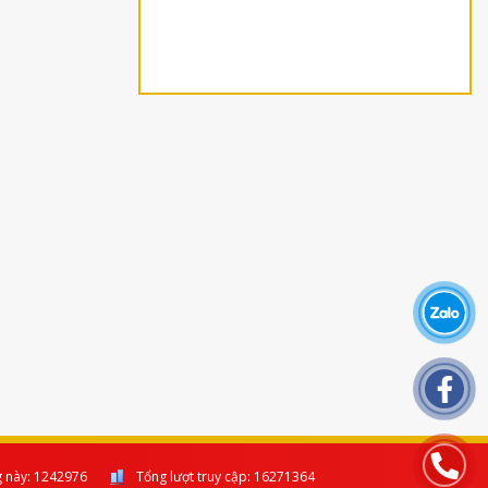
g này:
1242976
Tổng lượt truy cập:
16271364