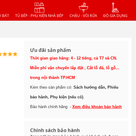
Y BÁT
TỦ BẾP - PHỤ KIỆN NHÀ BẾP
CHẬU - VÒI RỬA
ĐỒ GIA DỤNG
Ưu đãi sản phẩm
Thời gian giao hàng: 4 - 12 tiếng, cả T7 và CN.
Miễn phí vận chuyển lắp đặt , Cắt lỗ đá, lỗ gỗ...
trong nội thành TP.HCM
Kèm theo sản phẩm có:
Sách hướng dẫn, Phiếu
bảo hành, Phụ kiện (nếu có)
.
Bảo hành chính hãng -
Xem điều khoản bảo hành
Chính sách bảo hành