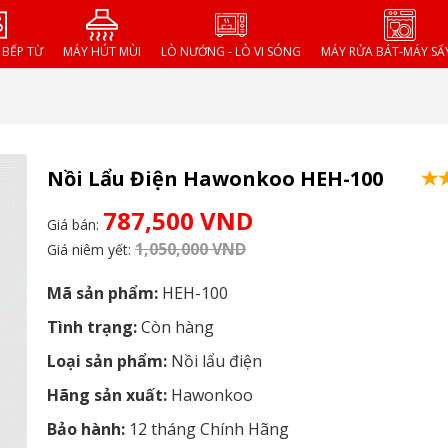
- BẾP TỪ
MÁY HÚT MÙI
LÒ NƯỚNG - LÒ VI SÓNG
MÁY RỬA BÁT-MÁY SẤ
Nồi Lẩu Điện Hawonkoo HEH-100
787,500 VND
Giá bán:
1,050,000 VND
Giá niêm yết:
Mã sản phẩm:
HEH-100
Tình trạng:
Còn hàng
Loại sản phẩm:
Nồi lẩu điện
Hãng sản xuất:
Hawonkoo
Bảo hành:
12 tháng Chính Hãng