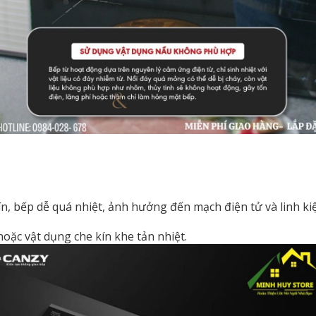
ín, bếp dễ quá nhiệt, ảnh hưởng đến mạch điện tử và linh ki
oặc vật dụng che kín khe tản nhiệt.