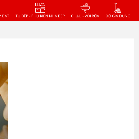
Y BÁT
TỦ BẾP - PHỤ KIỆN NHÀ BẾP
CHẬU - VÒI RỬA
ĐỒ GIA DỤNG