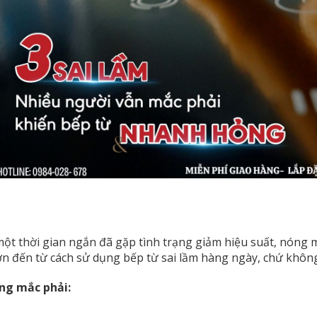
t thời gian ngắn đã gặp tình trạng giảm hiệu suất, nóng má
n đến từ cách sử dụng bếp từ sai lầm hàng ngày, chứ không
ng mắc phải: