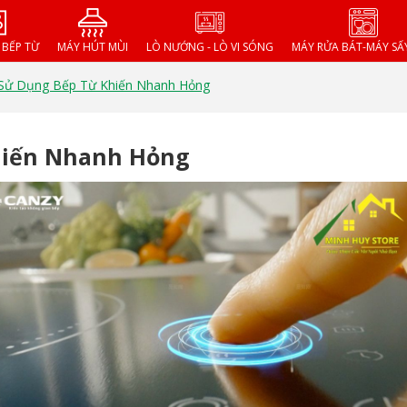
- BẾP TỪ
MÁY HÚT MÙI
LÒ NƯỚNG - LÒ VI SÓNG
MÁY RỬA BÁT-MÁY SẤ
 Sử Dụng Bếp Từ Khiến Nhanh Hỏng
Khiến Nhanh Hỏng