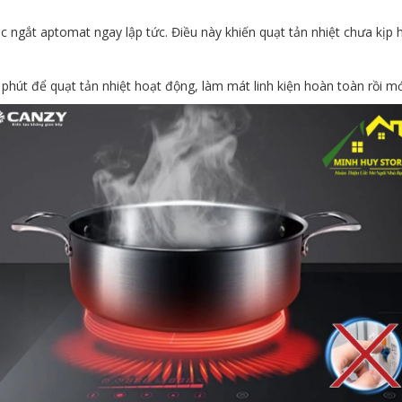
 ngắt aptomat ngay lập tức. Điều này khiến quạt tản nhiệt chưa kịp ho
phút để quạt tản nhiệt hoạt động, làm mát linh kiện hoàn toàn rồi mớ