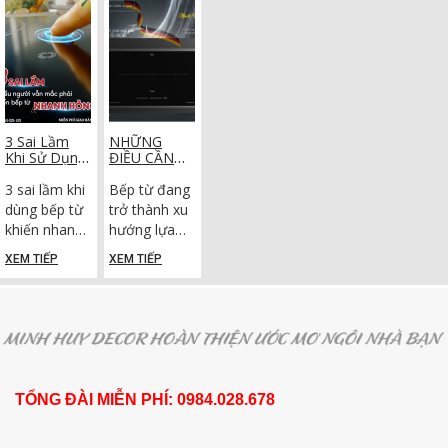
3 Sai Lầm
NHỮNG
Khi Sử Dụng
ĐIỀU CẦN
Bếp Từ
BIẾT KHI
Khiến Nhanh
3 sai lầm khi
MUA BẾP
Bếp từ đang
Hỏng
TỪ - CHỌN
dùng bếp từ
trở thành xu
ĐÚNG
khiến nhanh
hướng lựa
KHÔNG HỐI
hỏng.
chọn hàng
HẬN
XEM TIẾP
XEM TIẾP
Chuyên gia
đầu của
Minh Huy
nhiều gia
Store chia sẻ
đình nhờ tính
cách sử
an toàn, hiệu
dụng bếp từ
suất cao và
đúng cách,
khả năng tiết
an toàn và
kiệm điện.
TỔNG ĐÀI MIỄN PHÍ: 0984.028.678
bền lâu.
Tuy nhiên,
để chọn