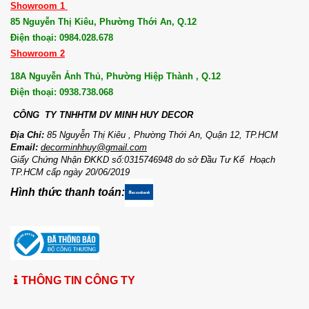
được sản
Showroom 1
phẩm phù
85 Nguyễn Thị Kiêu, Phường Thới An, Q.12
hợp, bạn cần
Điện thoại: 0984.028.678
hiểu rõ các
Showroom 2
tiêu chí quan
trọng. Hãy
18A Nguyễn Ảnh Thủ, Phường Hiệp Thành , Q.12
cùng Minh
Điện thoại: 0938.738.068
Huy Store ...
CÔNG TY TNHHTM DV MI
NH HUY DECOR
Địa Chỉ:
85 Nguyễn Thị Kiêu , Phường Thới An, Quận 12, TP.HCM
Email:
decorminhhuy@gmail.com
Giấy Chứng Nhận ĐKKD số:0315746948 do sở Đầu Tư Kế Hoạch
TP.HCM cấp ngày 20/06/2019
Hình thức thanh toán:
THÔNG TIN CÔNG TY