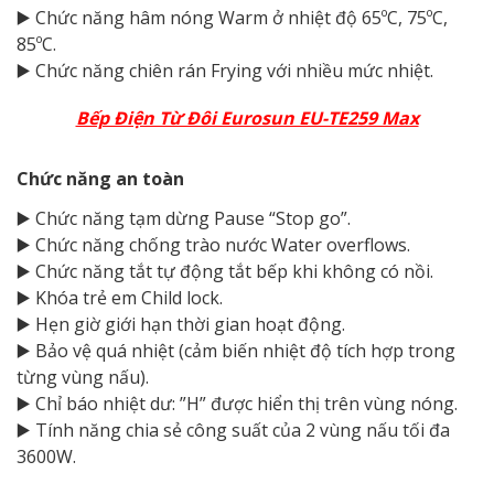
▶️ Chức năng hâm nóng Warm ở nhiệt độ 65ºC, 75ºC,
85ºC.
▶️ Chức năng chiên rán Frying với nhiều mức nhiệt.
Bếp Điện Từ Đôi Eurosun EU-TE259 Max
Chức năng an toàn
▶️ Chức năng tạm dừng Pause “Stop go”.
▶️ Chức năng chống trào nước Water overflows.
▶️ Chức năng tắt tự động tắt bếp khi không có nồi.
▶️ Khóa trẻ em Child lock.
▶️ Hẹn giờ giới hạn thời gian hoạt động.
▶️ Bảo vệ quá nhiệt (cảm biến nhiệt độ tích hợp trong
từng vùng nấu).
▶️ Chỉ báo nhiệt dư: ”H” được hiển thị trên vùng nóng.
▶️ Tính năng chia sẻ công suất của 2 vùng nấu tối đa
3600W.