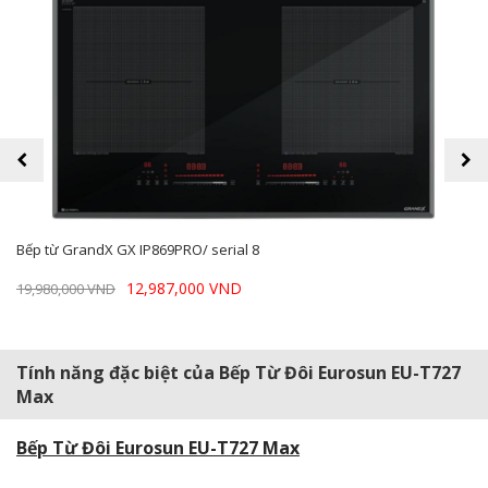
prev
next
Bếp từ GrandX GX IP869PRO/ serial 8
12,987,000 VND
19,980,000 VND
Tính năng đặc biệt của Bếp Từ Đôi Eurosun EU-T727
Max
Bếp Từ Đôi Eurosun EU-T727 Max