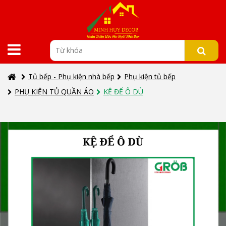
Tủ bếp - Phụ kiện nhà bếp
Phụ kiện tủ bếp
PHỤ KIỆN TỦ QUẦN ÁO
KỆ ĐỂ Ô DÙ