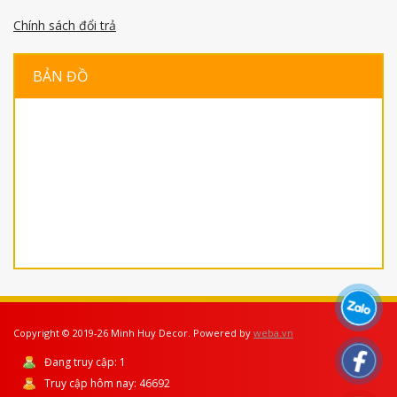
Chính sách đổi trả
BẢN ĐỒ
Copyright © 2019-26 Minh Huy Decor. Powered by
weba.vn
Đang truy cập:
1
Truy cập hôm nay:
46692