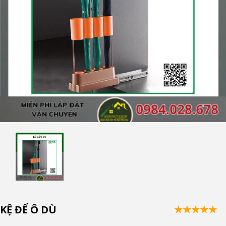
KỆ ĐỂ Ô DÙ