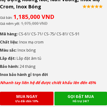
Crom, Inox Bóng
1,185,000 VND
Giá bán:
1,975,000 VND
Giá niêm yết:
Mã hàng:
CS-61/
CS-71/ CS-75/ CS-81/ CS-91
Chất liệu:
Inox mạ crom
Màu sắc:
Inox bóng
Lắp đặt:
Lắp đặt âm tủ
Bảo hành:
24 tháng
Inox bảo hành gỉ trọn đời
Nhanh tay liên hệ để được chiết khẩu lên đến 45%
MUA NGAY
GỌI ĐẶT MUA
Ưu đãi đến 10%
Hỗ trợ 24/7