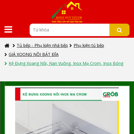
Tủ bếp - Phụ kiện nhà bếp
Phụ kiện tủ bếp
GIÁ XOONG NỒI BÁT ĐĨA
Kệ Đựng Xoang Nồi, Nan Vuông, Inox Mạ Crom, Inox Bóng