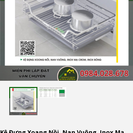
Kệ Đựng Xoang Nồi, Nan Vuông, Inox Mạ