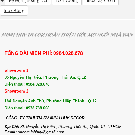
Kệ Đựng Xoang Nồi
Nan Vuông
Inox Mạ Crom
Inox Bóng
TỔNG ĐÀI MIỄN PHÍ: 0984.028.678
Showroom 1
85 Nguyễn Thị Kiêu, Phường Thới An, Q.12
Điện thoại: 0984.028.678
Showroom 2
18A Nguyễn Ảnh Thủ, Phường Hiệp Thành , Q.12
Điện thoại: 0938.738.068
CÔNG TY TNHHTM DV MI
NH HUY DECOR
Địa Chỉ:
85 Nguyễn Thị Kiêu , Phường Thới An, Quận 12, TP.HCM
Email:
decorminhhuy@gmail.com