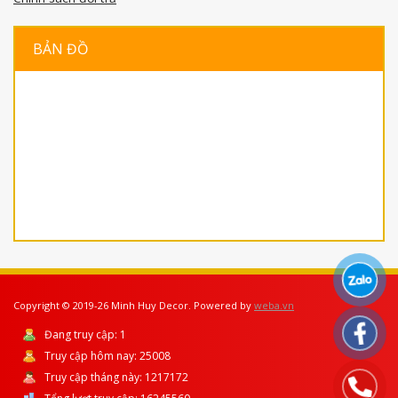
BẢN ĐỒ
Copyright © 2019-26 Minh Huy Decor. Powered by
weba.vn
Đang truy cập:
1
Truy cập hôm nay:
25008
Truy cập tháng này:
1217172