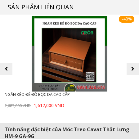
SẢN PHẨM LIÊN QUAN
-40%
prev
next
NGĂN KÉO ĐỂ ĐỒ BỌC DA CAO CẤP
1,612,000 VND
2,687,000 VND
Tính năng đặc biệt của Móc Treo Cavat Thắt Lưng
HM-9 GA-9G