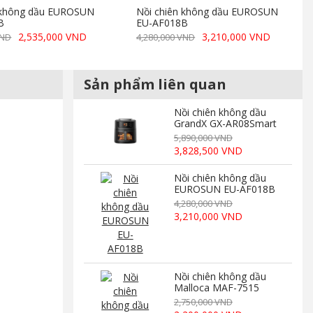
n không dầu EUROSUN
Nồi chiên không dầu EUROSUN
B
EU-AF018B
2,535,000 VND
3,210,000 VND
VND
4,280,000 VND
Sản phẩm liên quan
Nồi chiên không dầu
GrandX GX-AR08Smart
5,890,000 VND
3,828,500 VND
Nồi chiên không dầu
EUROSUN EU-AF018B
4,280,000 VND
3,210,000 VND
Nồi chiên không dầu
Malloca MAF-7515
2,750,000 VND