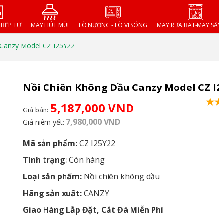
- BẾP TỪ
MÁY HÚT MÙI
LÒ NƯỚNG - LÒ VI SÓNG
MÁY RỬA BÁT-MÁY SẤ
 Canzy Model CZ I25Y22
Nồi Chiên Không Dầu Canzy Model CZ I
5,187,000 VND
Giá bán:
7,980,000 VND
Giá niêm yết:
Mã sản phẩm:
CZ I25Y22
Tình trạng:
Còn hàng
Loại sản phẩm:
Nồi chiên không dầu
Hãng sản xuất:
CANZY
Giao Hàng Lắp Đặt, Cắt Đá Miễn Phí