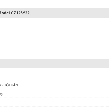
Model CZ I25Y22
NG HỐI HẬN
ại