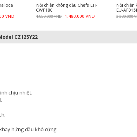
Malloca
Nồi chiên không dầu Chefs EH-
Nồi chiê
CWF180
EU-AF015
000 VND
1,480,000 VND
1,850,000 VND
3,380,000 
Model CZ I25Y22
ính chịu nhiệt.
.
ch.
 khay hứng dầu khô cứng.