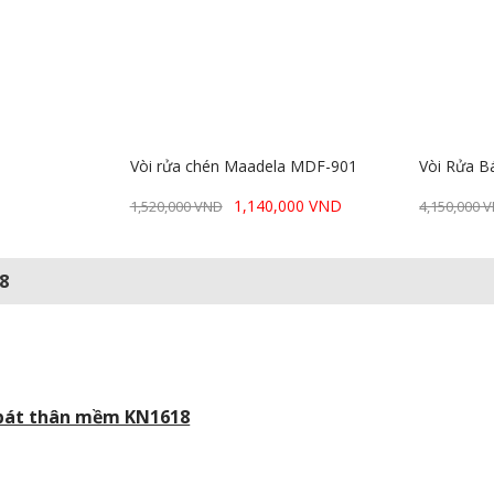
Vòi rửa chén Maadela MDF-901
Vòi Rửa Bá
1,140,000 VND
1,520,000 VND
4,150,000 
8
 bát thân mềm KN1618