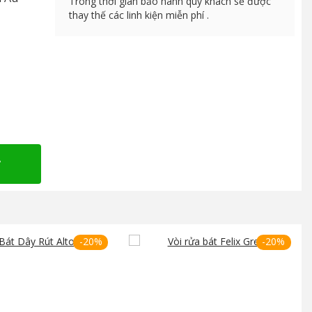
Trong thời gian bảo hành quý khách sẽ được
thay thế các linh kiện miễn phí .
A
-20%
-20%