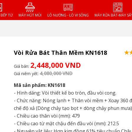
- BẾP TỪ
MÁY HÚT MÙI
LÒ NƯỚNG - LÒ VI SÓNG
MÁY RỬA BÁT-MÁY SẤ
Vòi Rửa Bát Thân Mềm KN1618
2,448,000 VND
Giá bán:
4,080,000 VND
Giá niêm yết:
Mã sản phẩm: KN1618
- Hình dáng: Vòi thiết kế bo tròn, đầu vòi cong.
- Chức năng: Nóng lạnh + Thân vòi mềm + Xoay 360 đ
chế độ xả (Dòng chảy tạo bọt + dòng chảy phun mưa)
- Chiều cao thân vòi (mm): 479
- Chiều cao từ mặt chậu đến đầu vòi (mm): 212.5
- Nguyên vật liệu: Hợp kim đồng 61% tiêu chuẩn Châ