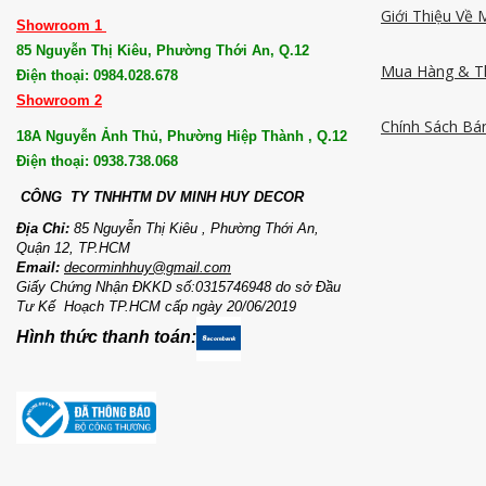
Giới Thiệu Về 
Showroom 1
85 Nguyễn Thị Kiêu, Phường Thới An, Q.12
Mua Hàng & T
Điện thoại: 0984.028.678
Showroom 2
Chính Sách Bá
18A Nguyễn Ảnh Thủ, Phường Hiệp Thành , Q.12
Điện thoại: 0938.738.068
CÔNG TY TNHHTM DV MI
NH HUY DECOR
Địa Chỉ:
85 Nguyễn Thị Kiêu , Phường Thới An,
Quận 12, TP.HCM
Email:
decorminhhuy@gmail.com
Giấy Chứng Nhận ĐKKD số:0315746948 do sở Đầu
Tư Kế Hoạch TP.HCM cấp ngày 20/06/2019
Hình thức thanh toán: