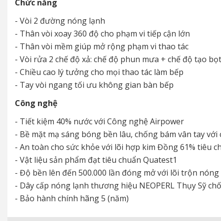
Chức năng
- Vòi 2 đường nóng lạnh
- Thân vòi xoay 360 độ cho phạm vi tiếp cận lớn
- Thân vòi mềm giúp mở rộng phạm vi thao tác
- Vòi rửa 2 chế độ xả: chế độ phun mưa + chế độ tạo bọ
- Chiều cao lý tưởng cho mọi thao tác làm bếp
- Tay vòi ngang tối ưu không gian bàn bếp
Công nghệ
- Tiết kiệm 40% nước với Công nghệ Airpower
- Bề mặt mạ sáng bóng bền lâu, chống bám vân tay với 
- An toàn cho sức khỏe với lõi hợp kim Đồng 61% tiêu
- Vật liệu sản phẩm đạt tiêu chuẩn Quatest1
- Độ bền lên đến 500.000 lần đóng mở với lõi trộn nón
- Dây cấp nóng lạnh thương hiệu NEOPERL Thụy Sỹ chống
- Bảo hành chính hãng 5 (năm)