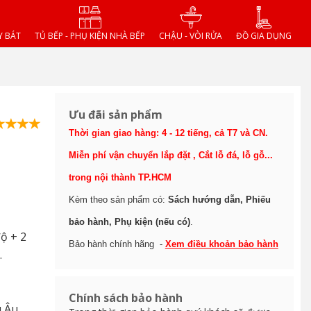
Y BÁT
TỦ BẾP - PHỤ KIỆN NHÀ BẾP
CHẬU - VÒI RỬA
ĐỒ GIA DỤNG
Ưu đãi sản phẩm
Thời gian giao hàng: 4 - 12 tiếng, cả T7 và CN.
Miễn phí vận chuyển lắp đặt , Cắt lỗ đá, lỗ gỗ...
trong nội thành TP.HCM
Kèm theo sản phẩm có:
Sách hướng dẫn, Phiếu
bảo hành, Phụ kiện (nếu có)
.
ộ + 2
Bảo hành chính hãng -
Xem điều khoản bảo hành
.
Chính sách bảo hành
u Âu