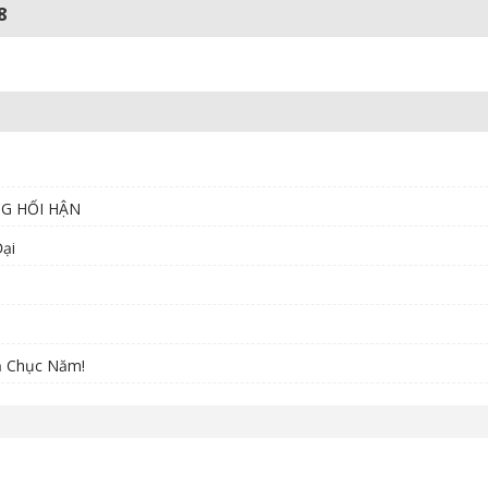
8
NG HỐI HẬN
ại
ả Chục Năm!