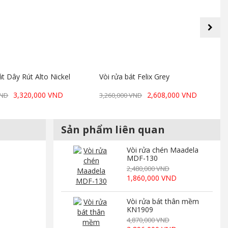
next
t Dây Rút Alto Nickel
Vòi rửa bát Felix Grey
3,320,000 VND
2,608,000 VND
VND
3,260,000 VND
Sản phẩm liên quan
Vòi rửa chén Maadela
MDF-130
2,480,000 VND
1,860,000 VND
Vòi rửa bát thân mềm
KN1909
4,870,000 VND