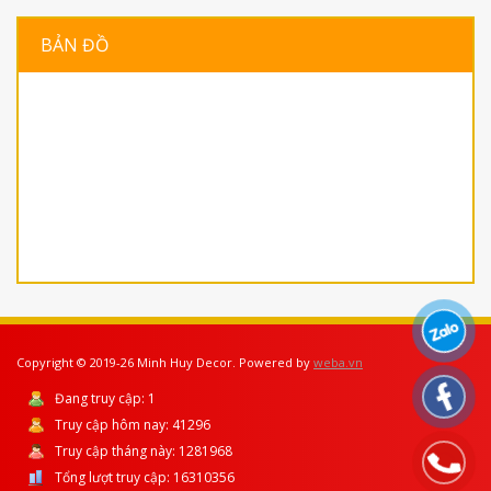
BẢN ĐỒ
Copyright © 2019-26 Minh Huy Decor. Powered by
weba.vn
Đang truy cập:
1
Truy cập hôm nay:
41296
Truy cập tháng này:
1281968
Tổng lượt truy cập:
16310356