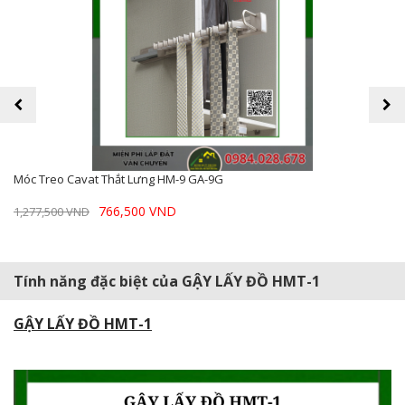
prev
next
Móc Treo Cavat Thắt Lưng HM-9 GA-9G
766,500 VND
1,277,500 VND
Tính năng đặc biệt của GẬY LẤY ĐỒ HMT-1
GẬY LẤY ĐỒ HMT-1